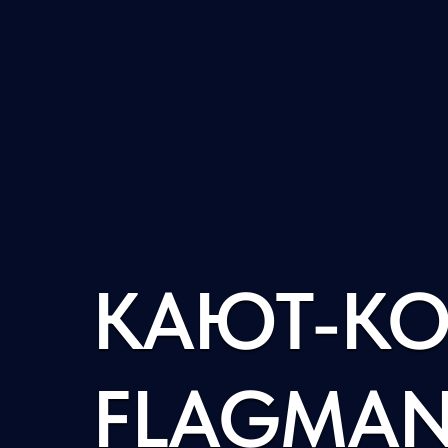
КАЮТ-К
FLAGMAN